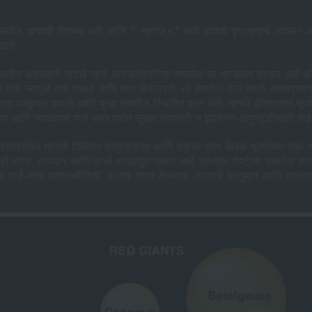
ल तार्‍याची त्रिज्या आहे आणि T म्हणजे K° मध्ये तार्‍याचे पृष्ठभागाचे तापमान आहे. 
ाढते.
्थितीत असल्याचे म्हटले जाते. हायड्रोस्टॅटिक समतोल चा भाग्यवान प्रभाव आहे की
्माण होते, ज्यामुळे दाब वाढतो आणि तारा विस्तारतो. तो समतोल परत जातो. त्याचप्रमा
ारा आकुंचन पावतो आणि पुन्हा समतोल स्थितीत परत येतो. मानवी इतिहासात सूर्य
ा आणि जवळपास पाच अब्ज वर्षांत सुरक्षा तपासणी न झालेल्या अणुभट्टीसाठी वाईट
स्परसंबंध म्हणजे दिलेल्या वस्तुमानाचा आणि वयाचा तारा केवळ मूल्यांच्या एका
ाही व्यास, तापमान आणि ऊर्जा आउटपुट समान आहे. प्रत्येक गोष्टीचा समतोल साधण्
्ड-कोर खगोलभौतिकी आलेख तयार केल्यास, ताऱ्याचे वस्तुमान आणि त्याच्या 