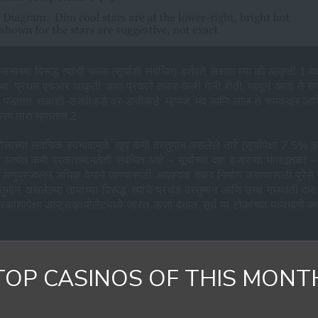
 तपमानाच्या विरूद्ध त्यांची चमक (सूर्याशी संबंधित) दर्शवते. लक्षात घ्या की आक
ा, प्रथम एचआर आकृती अशा प्रकारे तयार केली गेली होती, म्हणून आता ते सर्व आहेत
 पडतात. तळाशी-उजवीकडे वर-डावीकडे: म्हणजे, मंद आणि लाल ते चमकदार आणि पा
क्रम तारा म्हणतात.2
ोलाच्या लवचिक स्वभावामुळे. खूप कमी वस्तुमान असलेले तारे (सूर्यापेक्षा 7.
्यंत कमी प्रकाशमानतेशी संबंधित आहे – सूर्याच्या दहा हजारव्या भागाइतका – आण
मधील अणुप्रज्वलन अधिक वेगाने जाण्यासाठी आवश्यक दबाव निर्माण करण्यासाठी पुरेसे 
मान असलेल्या तार्‍यांच्या विरूद्ध, त्यांचे प्रचंड वस्तुमान आणि उच्च मध्यवर
शापेक्षा अल्ट्राव्हायोलेटमध्ये जास्त ऊर्जा देतात. सूर्य या टोकांच्या मध्यभागी
वाचा अर्थ असा आहे की आपण तार्‍याचे वस्तुमान बदलत असताना, त्याच्या इतर सर्व 
ा मी असे म्हटले आहे की, H-R आकृतीवर दुसऱ्यांदा पाहिल्यास असे दिसून येते की
TOP CASINOS OF THIS MONT
या उजव्या बाजूला असलेले तारे अतिशय तेजस्वी असूनही थंड, लालसर पृष्ठभाग असल्य
्यांना पांढरे बौने म्हणतात. आम्ही सैद्धांतिक मार्गाने पांढरे बौने आधीच भेटलो आह