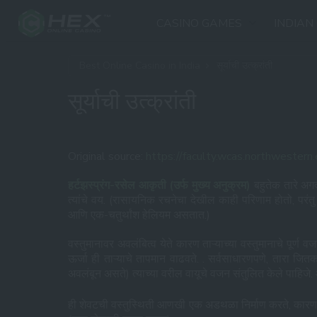
CASINO GAMES
INDIAN
Best Online Casino in India
सूर्याची उत्क्रांती
सूर्याची उत्क्रांती
Original source:
https://faculty.wcas.northweste
हर्टझस्प्रंग-रसेल आकृती (उर्फ मुख्य अनुक्रम)
बहुतेक तारे अगद
त्यांचे वय. (रासायनिक रचनेचा देखील काही परिणाम होतो, परंतु 
आणि एक-चतुर्थांश हेलियम असतात.)
वस्तुमानावर अवलंबित्व येते कारण ताऱ्याच्या वस्तुमानाचे पूर्
ऊर्जा ही ताऱ्याचे तापमान वाढवते. . सर्वसाधारणपणे, तारा 
अवलंबून असते) त्याच्या वरील वायूचे वजन संतुलित केले पाहिजे. आ
ही शेवटची वस्तुस्थिती आणखी एक अडथळा निर्माण करते, कारण व्ह