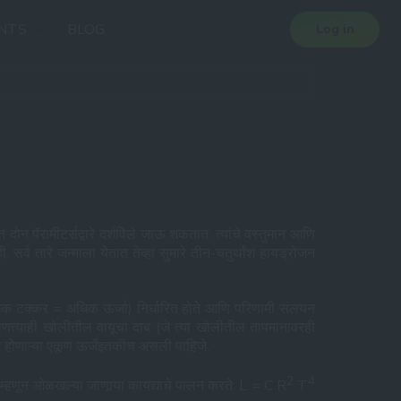
NTS
BLOG
Log in
ोन पॅरामीटर्सद्वारे दर्शविले जाऊ शकतात: त्यांचे वस्तुमान आणि
र्व तारे जन्माला येतात तेव्हा सुमारे तीन-चतुर्थांश हायड्रोजन
 = अधिक टक्कर = अधिक ऊर्जा) निर्धारित होते आणि परिणामी संलयन
णत्याही खोलीतील वायूचा दाब (जे त्या खोलीतील तापमानावरही
जित होणाऱ्या एकूण ऊर्जेइतकीच असली पाहिजे.
2
4
म्हणून ओळखल्या जाणार्‍या कायद्याचे पालन करते:
L = C R
T