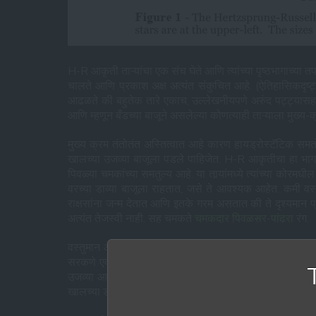
H-R आकृती ताऱ्यांचा एक संच घेते आणि त्यांच्या पृष्ठभागाच्या
चालते आणि प्रकाश अक्ष अत्यंत संकुचित आहे. (ऐतिहासिकदृष्ट्य
आढळते की बहुतेक तारे एकाच, उल्लेखनीयपणे अरुंद पट्ट्यासह
आणि म्हणून बँडच्या बाजूने असलेल्या कोणत्याही ताऱ्याला मुख्य-
मुख्य क्रम तंतोतंत अस्तित्वात आहे कारण हायड्रोस्टॅटिक समत
खालच्या उजव्या बाजूला पडले पाहिजेत. H-R आकृतीचा हा भाग अत
पिवळ्या चमकांच्या समतुल्य आहे. या तार्‍यांमध्ये त्यांच्या कोर
वरच्या डाव्या बाजूला राहतात, जसे ते आवश्यक आहेत. कमी वस्तु
राक्षसांना जन्म देतात आणि इतके गरम असतात की ते दृश्यमान प्रका
अत्यंत तेजस्वी नाही. सह चमकते
चमकदार पिवळसर-पांढरा
रंग.
वस्तुमान आणि हायड्रोस्टॅटिक समतोल यांच्यातील वन-टू-वन स्वभा
सरकणे एवढेच करू शकता. हा ट्रॅक नेमका मुख्य क्रम आहे. पण आत
उजव्या आणि खालच्या डावीकडे “बेटांमध्ये” केंद्रित आहेत. वरच्
खालच्या डावीकडील तारे अतिशय मंद असूनही पांढरे-उष्ण असल्याने त