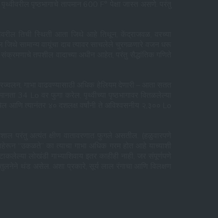
वीवरील पृष्ठभागाचे तापमान 600 F° पेक्षा जास्त असणे. परंतु
वरील तिची स्थिती आता जिथे आहे तिथून, केंद्राजवळ, वरच्या
 जिथे सामान्य वायूंचा दाब त्यावर साचलेले चुरगळणारे वजन धरू
 संक्रमणाचे तपशील वादाच्या अधीन आहेत, परंतु सैद्धांतिक गणिते
णुप्रज्वलन, गाभा वाढवण्यासाठी अधिक हेलियम देणारी – आता सतत
शमानता 34 Lo वर फुगा करेल, पृथ्वीच्या पृष्ठभागावर वितळलेल्या
ेल आणि त्यानंतर ४० दशलक्ष वर्षांनी ते अविश्वसनीय २,३०० Lo
के विशाल परंतु अत्यंत क्षीण वातावरणात फुगले असतील. (हळुवारपणे
रण बाहेरून “उकळते” का त्याचा गाभा अधिक गरम होत आहे याच्याशी
 टाकलेल्या लोखंडी गाभ्याशिवाय इतर काहीही नाही, जर संपूर्णपणे
तुलनेने थंड असेल. अशा प्रकारे, सूर्य लाल रंगाचा आणि विलक्षण