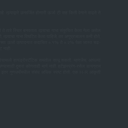
तार्‍याद्वारे उत्सर्जित होणारी ऊर्जा टी सह किती वेगाने वाढते ते
 ते तारे स्थिर बनवतात. तार्‍याचा गाभा संकुचित केला गेला असेल
णे, तार्‍याचा गाभा विघटित केला पाहिजे, तर अणुप्रज्वलन कमी होते,
ाच्या ऊर्जा उत्पादनात कदाचित ०.१% ते ०.२% पेक्षा जास्त चढ-
 नाही. .
 संचामध्ये हायड्रोस्टॅटिक समतोल साधू शकतो. म्हणजेच, आपल्या
यासाठी दुसरा कोणताही मार्ग नाही. हर्टझस्प्रंग-रसेल डायग्राम
इतर गुणधर्मांमधील संबंध अधिक स्पष्ट होतो. एक H-R आकृती