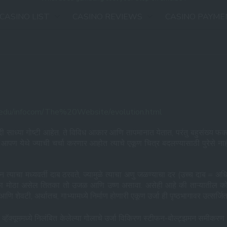
 CASINO LIST
CASINO REVIEWS
CASINO PAYME
rn.edu/infocom/The%20Website/evolution.html
ी साध्या गोष्टी आहेत. ते विविध आकार आणि तापमानात येतात, परंतु बहुसंख्य फक्त द
आपण येथे ज्याची चर्चा करणार आहोत त्याचे एकूण चित्र बदलण्यासाठी पुरेसे नाही. स
ण वजन त्याचा मध्यवर्ती दाब ठरवते, ज्यामुळे त्याचा अणु जळण्याचा दर (उच्च दाब
जितका मोठा असेल तितका तो उजळ आणि उष्ण असावा. असेही आहे की ताऱ्यातील को
णि शेवटी, अर्थातच, गाभ्यामध्ये निर्माण होणारी एकूण उर्जा ही पृष्ठभागावर उत्सर्
ॅक्यूममध्ये निलंबित केलेल्या गोलाचे उर्जा विकिरण स्टीफन-बोल्ट्झमन समीकरण 