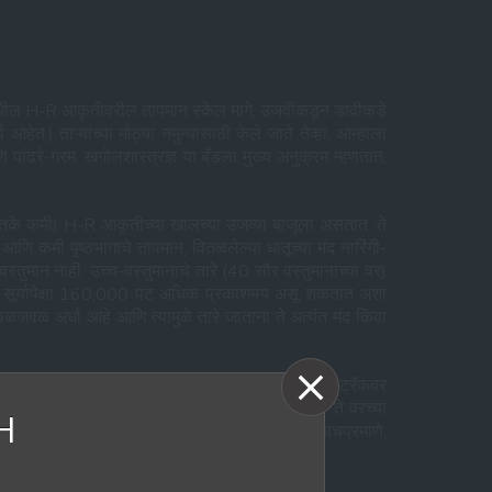
ृती 1 मधील H-R आकृतीवरील तापमान स्केल मागे, उजवीकडून डावीकडे
.) ताऱ्यांच्या मोठ्या नमुन्यासाठी केले जाते तेव्हा, आम्हाला
ंढरे-गरम. खगोलशास्त्रज्ञ या बँडला मुख्य अनुक्रम म्हणतात,
5% इतके कमी) H-R आकृतीच्या खालच्या उजव्या बाजूला असतात. ते
ि कमी पृष्ठभागाचे तापमान, वितळलेल्या धातूच्या मंद नारिंगी-
वस्तुमान नाही. उच्च-वस्तुमानाचे तारे (40 सौर वस्तुमानाच्या वर)
्ती दाब सूर्यापेक्षा 160,000 पट अधिक प्रकाशमय असू शकतात अशा
 जवळजवळ अर्धा आहे आणि त्यामुळे तारे जाताना ते अत्यंत मंद किंवा
भौतिक गुणधर्मांच्या संदर्भात आपण एकच, पूर्वनिर्धारित ट्रॅकवर
 मुख्य क्रमाच्या बाहेर ताऱ्यांचे तुकडे झाले आहेत: ते वरच्या
H
ाने खगोलशास्त्रज्ञ त्यांना लाल राक्षस म्हणतात. त्याचप्रमाणे,
ोत. आता खऱ्या कोठून येतात ते पाहूया.