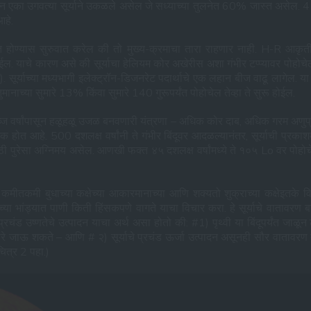
का उगवत्या सूर्याने उकळले असेल जे सध्याच्या तुलनेत 60% जास्त असेल. 4 पृथ्
आहे.
त होण्यास सुरुवात करेल की तो मुख्य-क्रमाचा तारा राहणार नाही. H-R आकृती
 याचे कारण असे की सूर्याचा हेलियम कोर अखेरीस अशा गंभीर टप्प्यावर पोहोचेल
. सूर्याच्या मध्यभागी इलेक्ट्रॉन-डिजनरेट पदार्थाचे एक लहान बीज वाढू लागेल. या
ानाच्या सुमारे 13% किंवा सुमारे 140 गुरूपर्यंत पोहोचेल तेव्हा ते सुरू होईल.
रा अब्ज वर्षांपासून हळूहळू उजळ बनवणारी यंत्रणा – अधिक कोर दाब, अधिक गरम अ
गक होत आहे. 500 दशलक्ष वर्षांनी ते गंभीर बिंदूवर आदळल्यानंतर, सूर्याची प्रका
पुरेसा अग्निमय असेल. आणखी फक्त ४५ दशलक्ष वर्षांमध्ये ते १०५ Lo वर पोहोच
ह्य स्तर कमीतकमी बुधाच्या कक्षेच्या आकारमानाच्या आणि शक्यतो शुक्राच्या कक्षेइत
याच्या भांड्यात पाणी किती हिंसकपणे वागते याचा विचार करा. हे सूर्याचे वाताव
रचंड उष्णतेचे उत्पादन याचा अर्थ असा होतो की: #1) पृथ्वी या बिंदूपर्यंत जाळून
ारे जाऊ शकते – आणि # २) सूर्याचे प्रचंड ऊर्जा उत्पादन असूनही सौर वातावरण 
चित्र 2 पहा.)