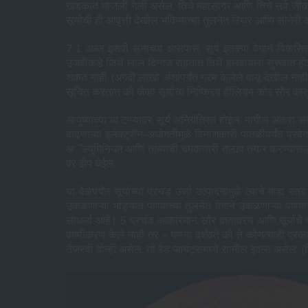
खडकात भाजली गेली असेल, तिचे महासागर आणि तिचे सर्व जीवन ए
सूर्याची ही आवृत्ती देखील भविष्याच्या तुलनेत स्थिर आणि सोनेरी 
7.1 अब्ज इसवी सनाच्या आसपास, सूर्य इतक्या वेगाने विकसि
उजवीकडे जिथे लाल दिग्गज राहतात तिथे हलवायला सुरुवात होईल.
शकत नाही (अगदी लाखो अंशांपर्यंत गरम केलेले वायू देखील नाही)
सूचित करतात की जेव्हा सूर्याचा निष्क्रिय हीलियम कोर सौर वस्तुम
आयुष्याच्या या टप्प्यावर, सूर्य अनियंत्रित होईल. मागील अक
वाढणाऱ्या इलेक्ट्रॉन-अधोगतीमुळे विनाशकारी पातळीपर्यंत प्रवे
अॅल्युमिनियम आणि तांब्याची चमकणारी तलाव तयार करण्यासाठी 
वर झेप घेईल.
या वेळेपर्यंत सूर्याच्या प्रचंड उर्जा उत्पादनामुळे त्याचे बा
उकळणाऱ्या भांड्यात पाण्याच्या तुलनेत वेगाने उकळणाऱ्या पाण्
साधर्म्य आहे.) 5 प्रचंड आकारमान सौर वातावरण आणि सूर्याचे प्
वाष्पीकरण केले नाही तर – गणना दर्शवते की ते कोणत्याही प्रक
तेजस्वी दोन्ही असेल. तो रेड जायंट्समध्ये सामील झाला असेल. (